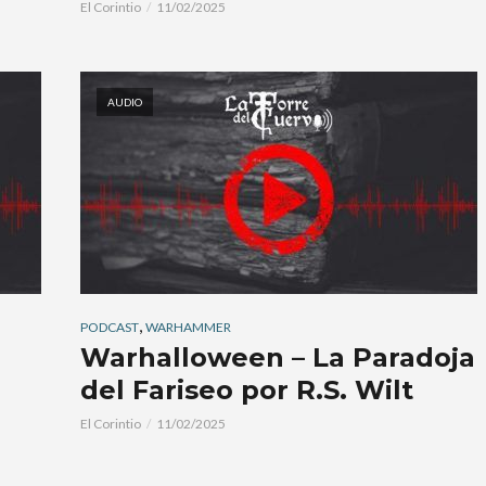
El Corintio
11/02/2025
AUDIO
,
PODCAST
WARHAMMER
Warhalloween – La Paradoja
del Fariseo por R.S. Wilt
El Corintio
11/02/2025