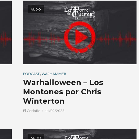
AUDIO
,
PODCAST
WARHAMMER
Warhalloween – Los
Montones por Chris
Winterton
El Corintio
11/02/2025
AUDIO