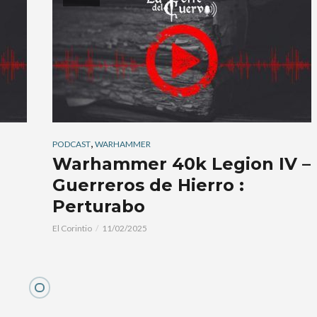
,
PODCAST
WARHAMMER
Warhammer 40k Legion IV –
Guerreros de Hierro :
Perturabo
El Corintio
11/02/2025