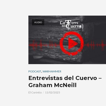
AUDIO
,
PODCAST
WARHAMMER
Entrevistas del Cuervo –
Graham McNeill
El Corintio
11/02/2025