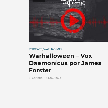
,
PODCAST
WARHAMMER
Warhalloween – Vox
Daemonicus por James
Forster
El Corintio
11/02/2025