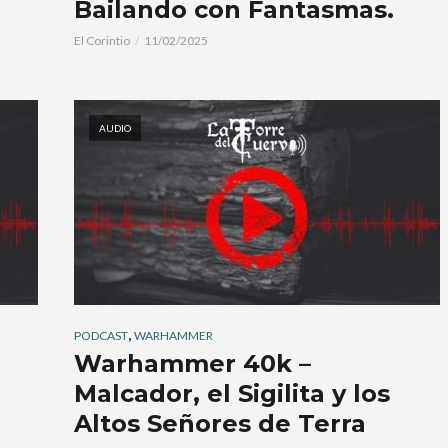
Bailando con Fantasmas.
El Corintio
11/02/2025
AUDIO
,
PODCAST
WARHAMMER
Warhammer 40k –
Malcador, el Sigilita y los
Altos Señores de Terra