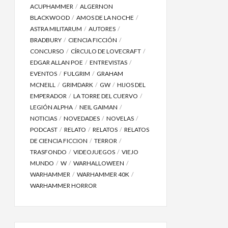
ACUPHAMMER
ALGERNON
BLACKWOOD
AMOS DE LA NOCHE
ASTRA MILITARUM
AUTORES
BRADBURY
CIENCIA FICCIÓN
CONCURSO
CÍRCULO DE LOVECRAFT
EDGAR ALLAN POE
ENTREVISTAS
EVENTOS
FULGRIM
GRAHAM
MCNEILL
GRIMDARK
GW
HIJOS DEL
EMPERADOR
LA TORRE DEL CUERVO
LEGIÓN ALPHA
NEIL GAIMAN
NOTICIAS
NOVEDADES
NOVELAS
PODCAST
RELATO
RELATOS
RELATOS
DE CIENCIA FICCION
TERROR
TRASFONDO
VIDEOJUEGOS
VIEJO
MUNDO
W
WARHALLOWEEN
WARHAMMER
WARHAMMER 40K
WARHAMMER HORROR