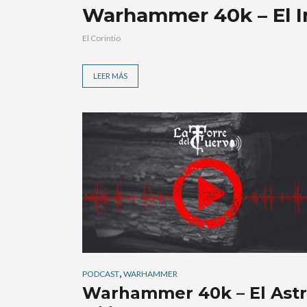
Warhammer 40k – El I
El Corintio
LEER MÁS
,
PODCAST
WARHAMMER
Warhammer 40k – El Astr