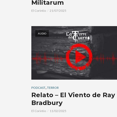
Militarum
El Corintio
21/07/2025
AUDIO
,
PODCAST
TERROR
Relato – El Viento de Ray
Bradbury
El Corintio
11/02/2025