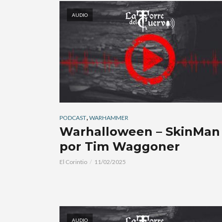
AUDIO
,
PODCAST
WARHAMMER
Warhalloween – SkinMan
por Tim Waggoner
El Corintio
11/02/2025
AUDIO