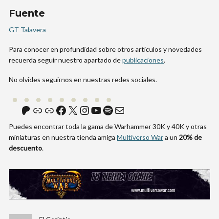
Fuente
GT Talavera
Para conocer en profundidad sobre otros articulos y novedades
recuerda seguir nuestro apartado de
publicaciones
.
No olvides seguirnos en nuestras redes sociales.
Patreon
Enlace
Enlace
Facebook
X
Instagram
YouTube
Spotify
Correo electrónico
Puedes encontrar toda la gama de Warhammer 30K y 40K y otras
miniaturas en nuestra tienda amiga
Multiverso War
a un
20% de
descuento
.