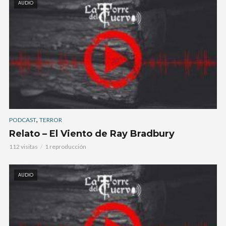
AUDIO
,
PODCAST
TERROR
Relato – El Viento de Ray Bradbury
112 visitas
1 reproducción
AUDIO