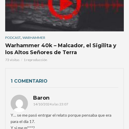
,
PODCAST
WARHAMMER
Warhammer 40k – Malcador, el Sigilita y
los Altos Señores de Terra
73 visitas
1 reproducción
1 COMENTARIO
Baron
14/10/2024 a las 23:07
Y… se me pasó entrgar el relato porque pensaba que era
para el día 17.
Y si me m***?