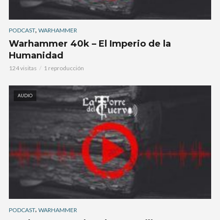
,
PODCAST
WARHAMMER
Warhammer 40k – El Imperio de la
Humanidad
124 visitas
1 reproducción
AUDIO
,
PODCAST
WARHAMMER