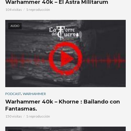
Warhammer 40k – El Astra Militarum
104 visitas
1 reproducción
AUDIO
,
PODCAST
WARHAMMER
Warhammer 40k – Khorne : Bailando con
Fantasmas.
150 visitas
1 reproducción