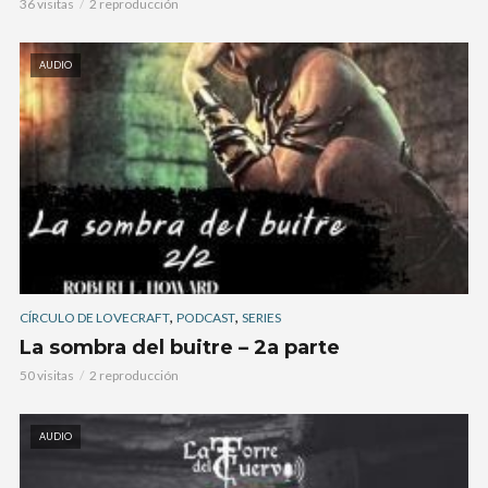
36 visitas
2 reproducción
AUDIO
,
,
CÍRCULO DE LOVECRAFT
PODCAST
SERIES
La sombra del buitre – 2a parte
50 visitas
2 reproducción
AUDIO