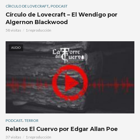
,
CÍRCULO DE LOVECRAFT
PODCAST
Círculo de Lovecraft – El Wendigo por
Algernon Blackwood
58 visitas
1 reproducción
AUDIO
,
PODCAST
TERROR
Relatos El Cuervo por Edgar Allan Poe
37 visitas
1 reproducción