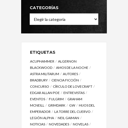
CATEGORÍAS
Categorías
ETIQUETAS
ACUPHAMMER
ALGERNON
BLACKWOOD
AMOS DE LA NOCHE
ASTRA MILITARUM
AUTORES
BRADBURY
CIENCIA FICCIÓN
CONCURSO
CÍRCULO DE LOVECRAFT
EDGAR ALLAN POE
ENTREVISTAS
EVENTOS
FULGRIM
GRAHAM
MCNEILL
GRIMDARK
GW
HIJOS DEL
EMPERADOR
LA TORRE DEL CUERVO
LEGIÓN ALPHA
NEIL GAIMAN
NOTICIAS
NOVEDADES
NOVELAS